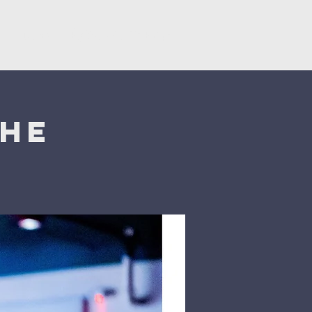
y
Dons
Églises du CNEF42
che