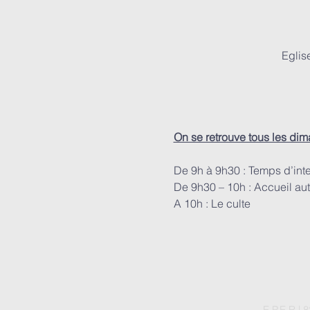
Eglis
On se retrouve tous les di
De 9h à 9h30 : Temps d’int
De 9h30 – 10h : Accueil aut
A 10h : Le culte
E.P.E.R |