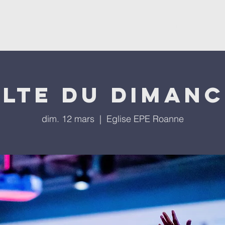
'église
Nos programmes
Nos évènements
Repla
lte du diman
dim. 12 mars
  |  
Eglise EPE Roanne