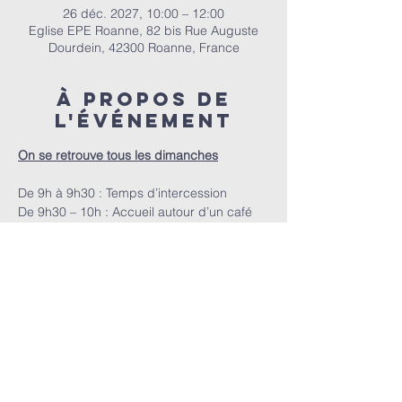
26 déc. 2027, 10:00 – 12:00
Eglise EPE Roanne, 82 bis Rue Auguste
Dourdein, 42300 Roanne, France
À propos de
l'événement
On se retrouve tous les dimanches
De 9h à 9h30 : Temps d’intercession
De 9h30 – 10h : Accueil autour d’un café
A 10h : Le culte
E.P.E.R | 82 bis Rue Auguste Dourdein, 42300 Roanne |
eperoanne@gmail.com
| Tél:
06 87 69 12 53
Horaire de culte : Tous les dimanches à partir de 10h
|