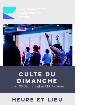
Culte du
dimanche
dim. 26 déc.
  |  
Eglise EPE Roanne
Heure et lieu