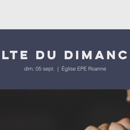
'église
Nos programmes
Nos évènements
Repla
lte du diman
dim. 05 sept.
  |  
Église EPE Roanne