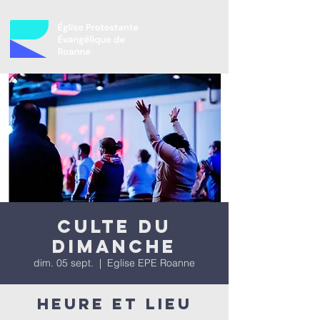
Culte du
dimanche
dim. 05 sept.
  |  
Eglise EPE Roanne
Heure et lieu