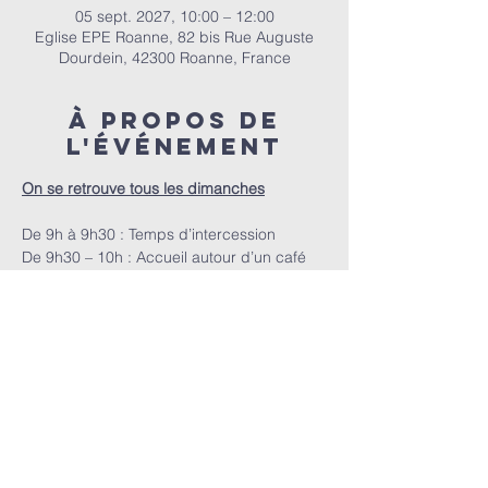
05 sept. 2027, 10:00 – 12:00
Eglise EPE Roanne, 82 bis Rue Auguste
Dourdein, 42300 Roanne, France
À propos de
l'événement
On se retrouve tous les dimanches
De 9h à 9h30 : Temps d’intercession
De 9h30 – 10h : Accueil autour d’un café
A 10h : Le culte
E.P.E.R | 82 bis Rue Auguste Dourdein, 42300 Roanne |
eperoanne@gmail.com
| Tél:
06 87 69 12 53
Horaire de culte : Tous les dimanches à partir de 10h
|