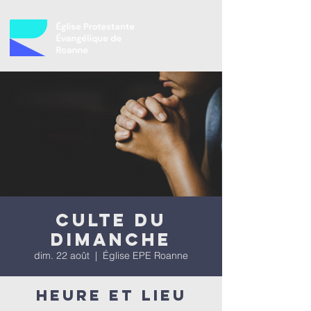
Culte du
dimanche
dim. 22 août
  |  
Église EPE Roanne
Heure et lieu