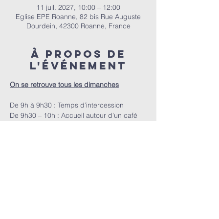
11 juil. 2027, 10:00 – 12:00
Eglise EPE Roanne, 82 bis Rue Auguste
Dourdein, 42300 Roanne, France
À propos de
l'événement
On se retrouve tous les dimanches
De 9h à 9h30 : Temps d’intercession
De 9h30 – 10h : Accueil autour d’un café
A 10h : Le culte
E.P.E.R | 82 bis Rue Auguste Dourdein, 42300 Roanne |
eperoanne@gmail.com
| Tél:
06 87 69 12 53
Horaire de culte : Tous les dimanches à partir de 10h
|