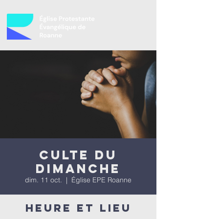
Culte du
dimanche
dim. 11 oct.
  |  
Église EPE Roanne
Heure et lieu