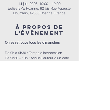
14 juin 2026, 10:00 – 12:00
Eglise EPE Roanne, 82 bis Rue Auguste
Dourdein, 42300 Roanne, France
À propos de
l'événement
On se retrouve tous les dimanches
De 9h à 9h30 : Temps d’intercession
De 9h30 – 10h : Accueil autour d’un café
A 10h : Le culte
E.P.E.R | 82 bis Rue Auguste Dourdein, 42300 Roanne |
eperoanne@gmail.com
| Tél:
06 87 69 12 53
Horaire de culte : Tous les dimanches à partir de 10h
|