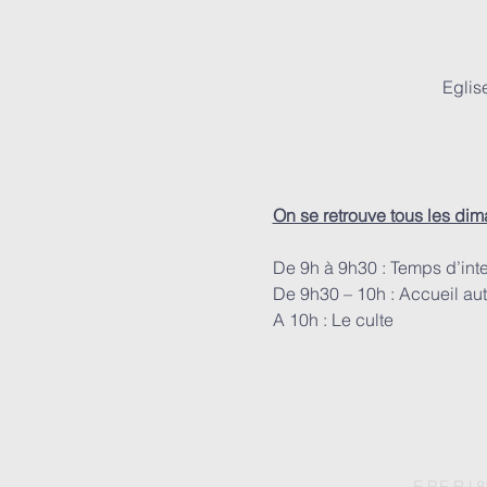
Eglis
On se retrouve tous les di
De 9h à 9h30 : Temps d’int
De 9h30 – 10h : Accueil aut
A 10h : Le culte
E.P.E.R |