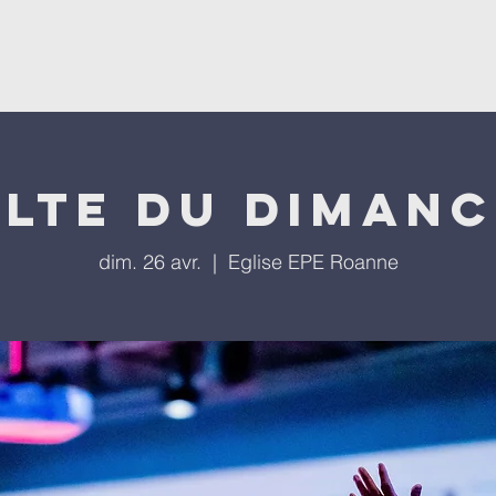
'église
Nos programmes
Nos évènements
Repla
lte du diman
dim. 26 avr.
  |  
Eglise EPE Roanne