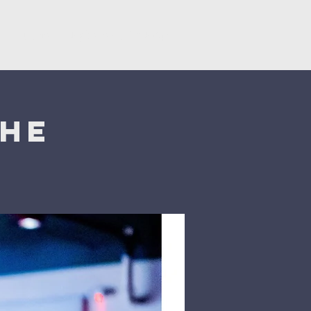
y
Dons
Églises du CNEF42
che