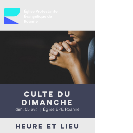
Culte du
dimanche
dim. 05 avr.
  |  
Église EPE Roanne
Heure et lieu