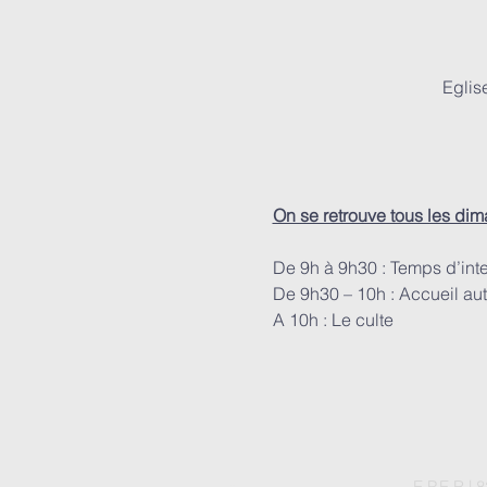
Eglis
On se retrouve tous les di
De 9h à 9h30 : Temps d’int
De 9h30 – 10h : Accueil aut
A 10h : Le culte
E.P.E.R |