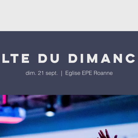
'église
Nos programmes
Nos évènements
Repla
lte du diman
dim. 21 sept.
  |  
Eglise EPE Roanne