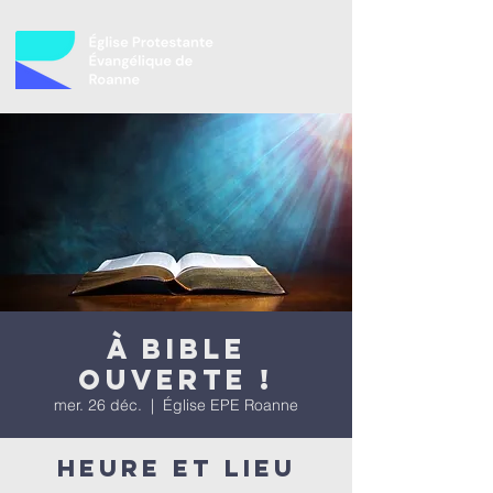
À bible
ouverte !
mer. 26 déc.
  |  
Église EPE Roanne
Heure et lieu