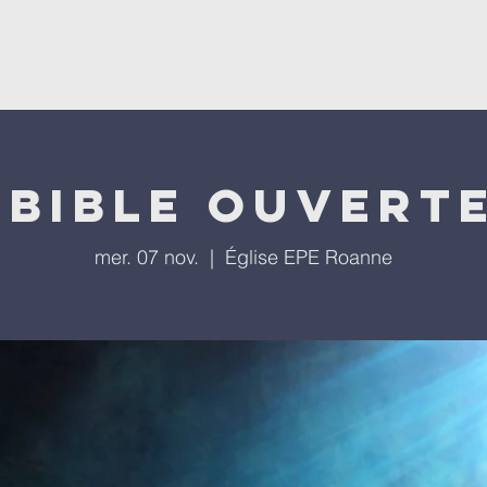
'église
Nos programmes
Nos évènements
Repla
 bible ouverte
mer. 07 nov.
  |  
Église EPE Roanne