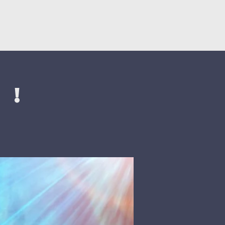
y
Dons
Églises du CNEF42
 !