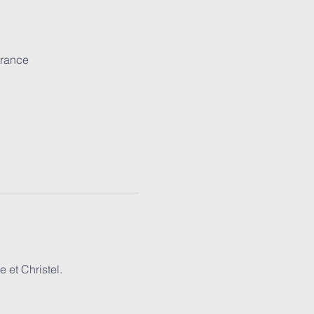
France
 et Christel.