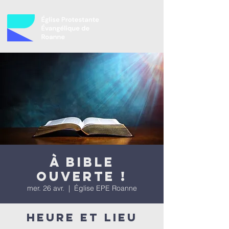
À bible
ouverte !
mer. 26 avr.
  |  
Église EPE Roanne
Heure et lieu