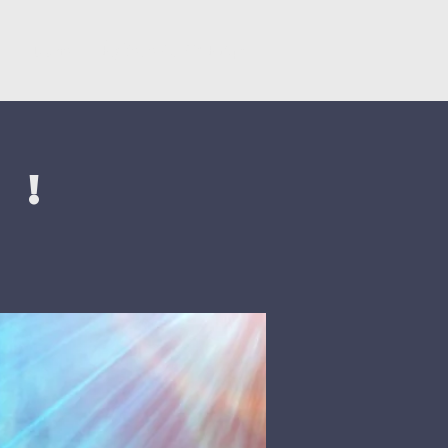
y
Dons
Églises du CNEF42
 !