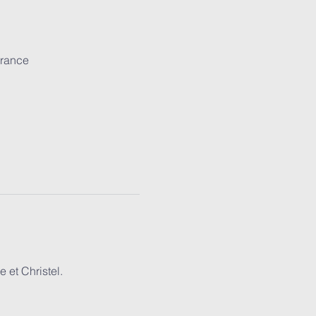
France
 et Christel.