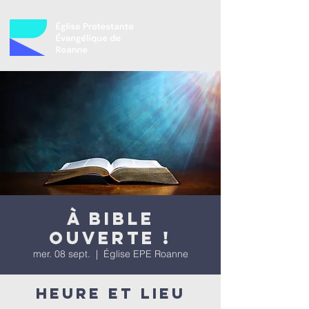
À bible
ouverte !
mer. 08 sept.
  |  
Église EPE Roanne
Heure et lieu