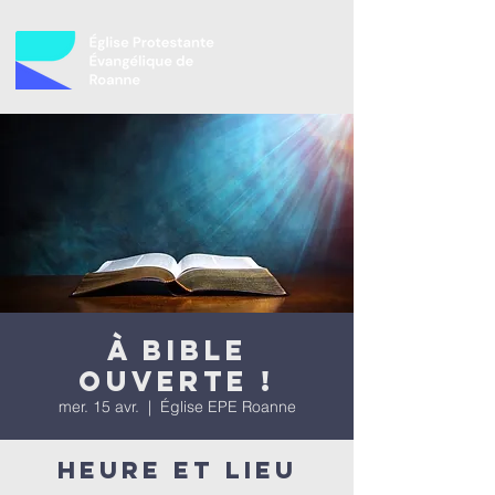
À bible
ouverte !
mer. 15 avr.
  |  
Église EPE Roanne
Heure et lieu