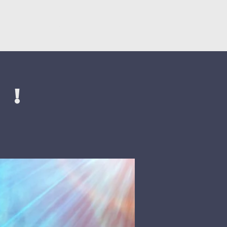
y
Dons
Églises du CNEF42
 !