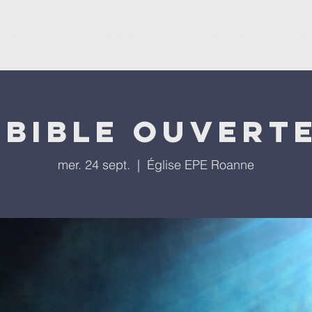
'église
Nos programmes
Nos évènements
Repla
 bible ouverte
mer. 24 sept.
  |  
Église EPE Roanne