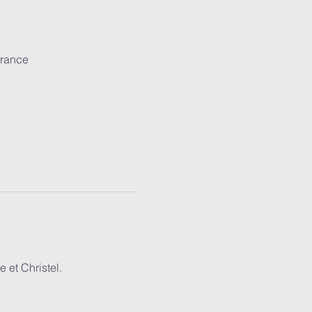
France
 et Christel.